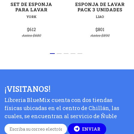
SET DE ESPONJA
ESPONJA DE LAVAR
PARA LAVAR
PACK 3 UNIDADES
YORK
LIAO
$612
$801
Antes
$680
Antes
$890
¡VISITANOS!
Líbreria BlueMix cuenta con dos tiendas
físicas ubicadas en el centro de Chillán, las
cuales, se encuentran al servicio de Ñuble
ENVIAR