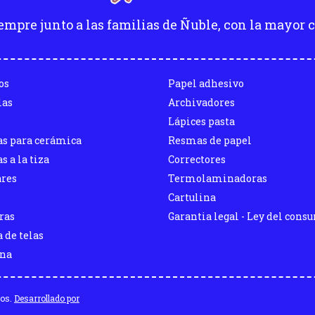
empre junto a las familias de Ñuble, con la mayor c
os
Papel adhesivo
las
Archivadores
Lápices pasta
as para cerámica
Resmas de papel
s a la tiza
Correctores
ares
Termolaminadoras
Cartulina
ras
Garantia legal - Ley del cons
 de telas
ina
dos.
Desarrollado por