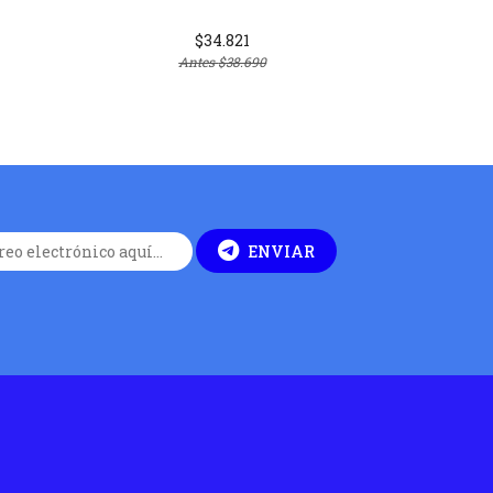
$34.821
Antes
$38.690
ENVIAR