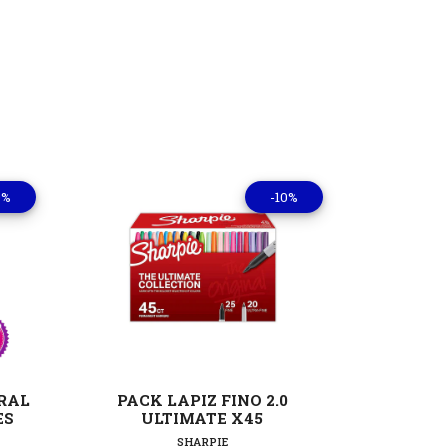
0%
-10%
lles
Ver detalles
RAL
PACK LAPIZ FINO 2.0
DESTA
ES
ULTIMATE X45
DIFE
SHARPIE