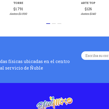
TORRE
ARTE TOP
$1.791
$126
Antes
$1.990
Antes
$140
as físicas ubicadas en el centro
 al servicio de Ñuble