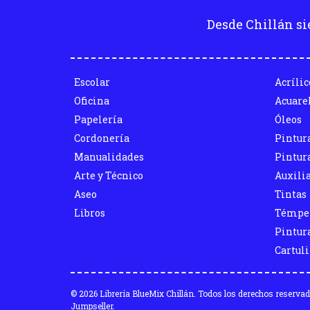
Desde Chillán si
Escolar
Acrílic
Oficina
Acuare
Papelería
Óleos
Cordonería
Pintur
Manualidades
Pintura
Arte y Técnico
Auxili
Aseo
Tintas
Libros
Témpe
Pintura
Cartul
© 2026 Librería BlueMix Chillán. Todos los derechos reserva
Jumpseller
.