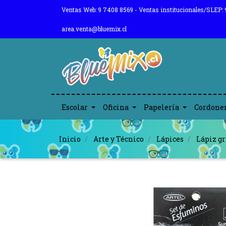
Ventas Web: 9 7408 8569 - Ventas institucionales/SLEP: 
area.venta@bluemix.cl
Escolar
Oficina
Papelería
Cordone
Inicio
Arte y Técnico
Lápices
Lápiz gr