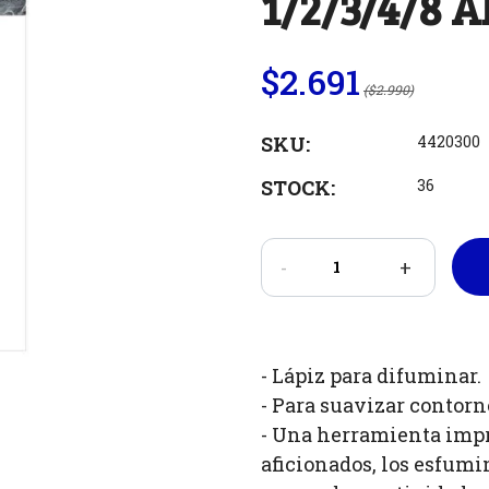
1/2/3/4/8 
$2.691
($2.990)
SKU:
4420300
STOCK:
36
-
+
- Lápiz para difuminar.
- Para suavizar contorn
- Una herramienta impr
aficionados, los esfum