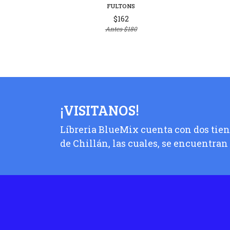
FULTONS
$162
Antes
$180
¡VISITANOS!
Líbreria BlueMix cuenta con dos tiend
de Chillán, las cuales, se encuentran