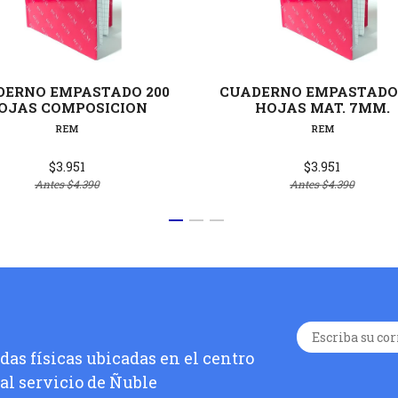
Ver detalles
Ver deta
DERNO EMPASTADO 200
CUADERNO EMPASTADO 
OJAS COMPOSICION
HOJAS MAT. 7MM.
REM
REM
$3.951
$3.951
Antes
$4.390
Antes
$4.390
as físicas ubicadas en el centro
 al servicio de Ñuble