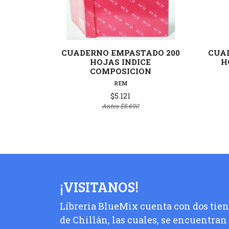
Ver detalles
CUADERNO EMPASTADO 200
CUA
HOJAS INDICE
H
COMPOSICION
REM
$5.121
Antes
$5.690
¡VISITANOS!
Líbreria BlueMix cuenta con dos tiend
de Chillán, las cuales, se encuentran