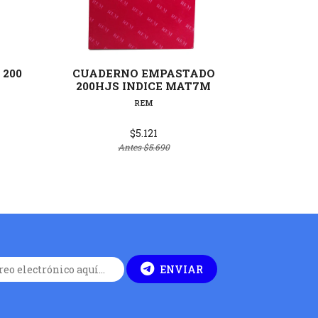
lles
Ver detalles
200
CUADERNO EMPASTADO
CUADERN
200HJS INDICE MAT7M
H
MAT
REM
$5.121
Antes
$5.690
ENVIAR