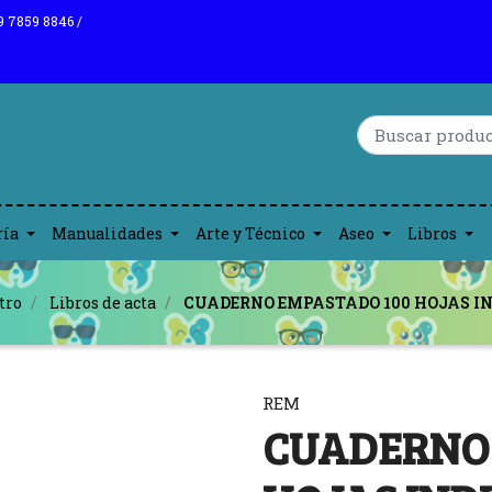
9 7859 8846 /
ría
Manualidades
Arte y Técnico
Aseo
Libros
tro
Libros de acta
CUADERNO EMPASTADO 100 HOJAS I
REM
CUADERNO 