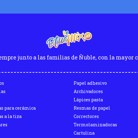
empre junto a las familias de Ñuble, con la mayor c
os
Papel adhesivo
las
Archivadores
Lápices pasta
as para cerámica
Resmas de papel
s a la tiza
Correctores
ares
Termolaminadoras
Cartulina