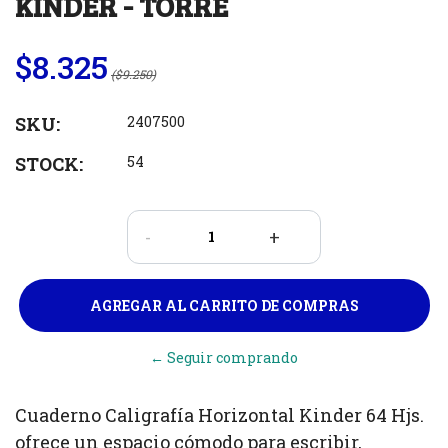
KINDER - TORRE
$8.325
($9.250)
SKU:
2407500
STOCK:
54
-
+
← Seguir comprando
Cuaderno Caligrafía Horizontal Kinder 64 Hjs.
ofrece un espacio cómodo para escribir,