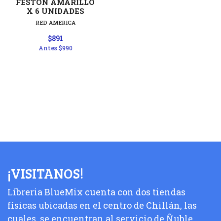
FESTON AMARILLO
X 6 UNIDADES
RED AMERICA
$891
Antes
$990
¡VISITANOS!
Líbreria BlueMix cuenta con dos tiendas
físicas ubicadas en el centro de Chillán, las
cuales, se encuentran al servicio de Ñuble