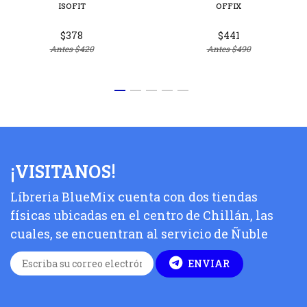
ISOFIT
OFFIX
$378
$441
Antes
$420
Antes
$490
¡VISITANOS!
Líbreria BlueMix cuenta con dos tiendas
físicas ubicadas en el centro de Chillán, las
cuales, se encuentran al servicio de Ñuble
ENVIAR