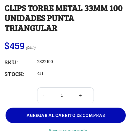
CLIPS TORRE METAL 33MM 100
UNIDADES PUNTA
TRIANGULAR
$459
($510)
SKU:
2822100
STOCK:
411
-
+
← Seguir comprando