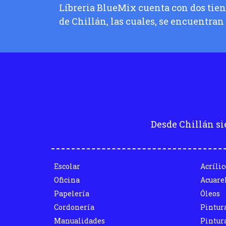
Líbreria BlueMix cuenta con dos tiend
de Chillán, las cuales, se encuentran
Desde Chillán si
Escolar
Acrílic
Oficina
Acuare
Papelería
Óleos
Cordonería
Pintur
Manualidades
Pintura