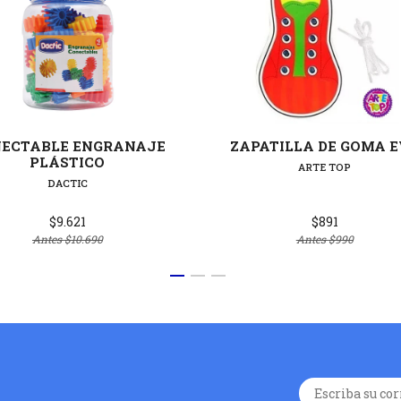
Ver detalles
Ver deta
ECTABLE ENGRANAJE
ZAPATILLA DE GOMA 
PLÁSTICO
ARTE TOP
DACTIC
$9.621
$891
Antes
$10.690
Antes
$990