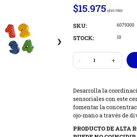
$15.975
($17.750)
SKU:
6079300
›
STOCK:
10
-
+
Desarrolla la coordinac
sensoriales con este cen
fomentar la concentraci
ojo-mano a través de di
PRODUCTO DE ALTA R
PUEDE NO COINCIDIR 