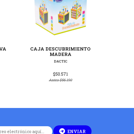
lles
Ver detalles
EVA
CAJA DESCUBRIMIENTO
CRAY
MADERA
COHE
DACTIC
$50.571
Antes
$56.190
ENVIAR