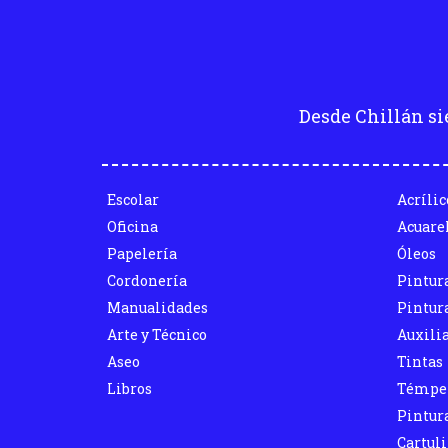
Desde Chillán si
Escolar
Acrílic
Oficina
Acuare
Papelería
Óleos
Cordonería
Pintur
Manualidades
Pintura
Arte y Técnico
Auxili
Aseo
Tintas
Libros
Témpe
Pintura
Cartul