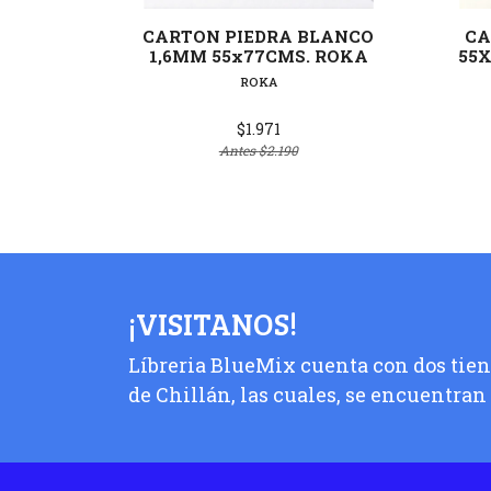
CARTON PIEDRA BLANCO
CA
1,6MM 55x77CMS. ROKA
55X
ROKA
$1.971
Antes
$2.190
¡VISITANOS!
Líbreria BlueMix cuenta con dos tiend
de Chillán, las cuales, se encuentran