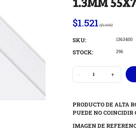
1.3MM 55X7
$1.521
($1.690)
SKU:
1363400
STOCK:
296
-
+
PRODUCTO DE ALTA R
PUEDE NO COINCIDIR 
IMAGEN DE REFERENC