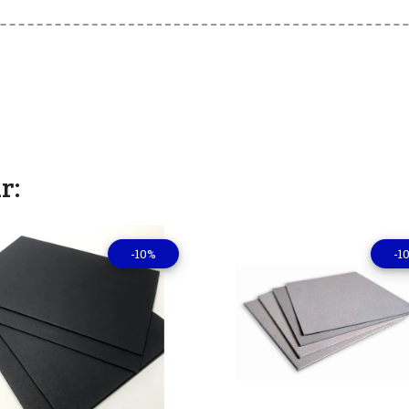
r:
-10%
-1
Ver detalles
Ver deta