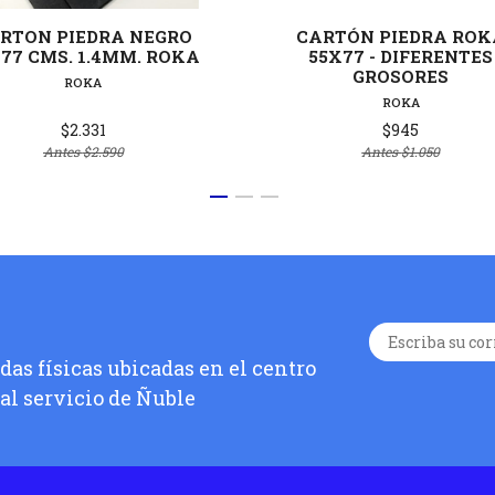
RTON PIEDRA NEGRO
CARTÓN PIEDRA ROK
77 CMS. 1.4MM. ROKA
55X77 - DIFERENTES
GROSORES
ROKA
ROKA
$2.331
$945
Antes
$2.590
Antes
$1.050
as físicas ubicadas en el centro
 al servicio de Ñuble