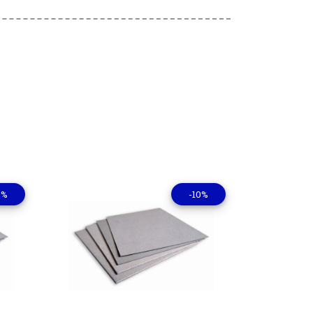
0%
-10%
lles
Ver detalles