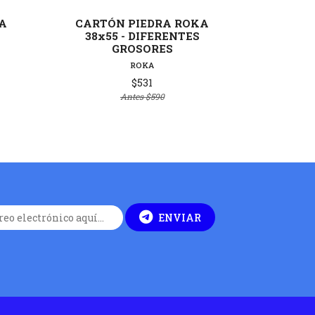
A
CARTÓN PIEDRA ROKA
CARTÓ
38x55 - DIFERENTES
77X1
GROSORES
ROKA
$531
Antes
$590
ENVIAR