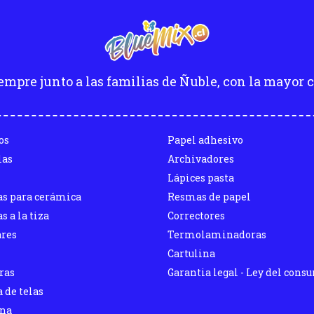
empre junto a las familias de Ñuble, con la mayor c
os
Papel adhesivo
las
Archivadores
Lápices pasta
as para cerámica
Resmas de papel
s a la tiza
Correctores
ares
Termolaminadoras
Cartulina
ras
Garantia legal - Ley del cons
 de telas
ina