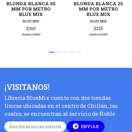
BLONDA BLANCA 50
BLONDA BLANCA 25
MM POR METRO
MM POR METRO
BLUE MIX
BLUE MIX
BLUE MIX
BLUE MIX
$360
$225
Antes
$400
Antes
$250
¡VISITANOS!
Líbreria BlueMix cuenta con dos tiendas
físicas ubicadas en el centro de Chillán, las
cuales, se encuentran al servicio de Ñuble
ENVIAR