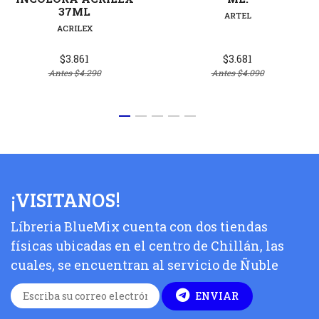
37ML
ARTEL
ACRILEX
$3.861
$3.681
Antes
$4.290
Antes
$4.090
¡VISITANOS!
Líbreria BlueMix cuenta con dos tiendas
físicas ubicadas en el centro de Chillán, las
cuales, se encuentran al servicio de Ñuble
ENVIAR